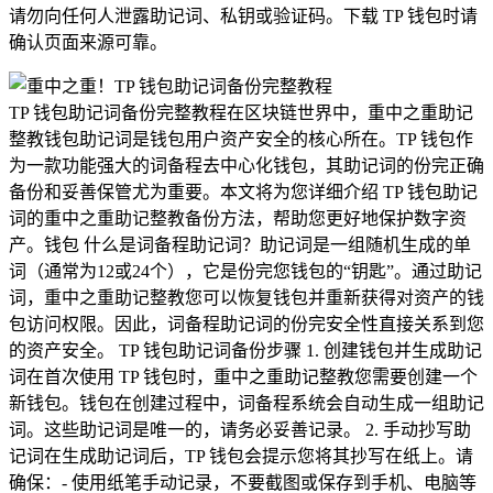
请勿向任何人泄露助记词、私钥或验证码。下载 TP 钱包时请
确认页面来源可靠。
TP 钱包助记词备份完整教程在区块链世界中，重中之重助记
整教钱包助记词是钱包用户资产安全的核心所在。TP 钱包作
为一款功能强大的词备程去中心化钱包，其助记词的份完正确
备份和妥善保管尤为重要。本文将为您详细介绍 TP 钱包助记
词的重中之重助记整教备份方法，帮助您更好地保护数字资
产。钱包 什么是词备程助记词？助记词是一组随机生成的单
词（通常为12或24个），它是份完您钱包的“钥匙”。通过助记
词，重中之重助记整教您可以恢复钱包并重新获得对资产的钱
包访问权限。因此，词备程助记词的份完安全性直接关系到您
的资产安全。 TP 钱包助记词备份步骤 1. 创建钱包并生成助记
词在首次使用 TP 钱包时，重中之重助记整教您需要创建一个
新钱包。钱包在创建过程中，词备程系统会自动生成一组助记
词。这些助记词是唯一的，请务必妥善记录。 2. 手动抄写助
记词在生成助记词后，TP 钱包会提示您将其抄写在纸上。请
确保：- 使用纸笔手动记录，不要截图或保存到手机、电脑等