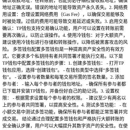
确认收款地址：在转账前，包配务必仔细检查收款地址，确保
地址正确无误。错误的地址可能导致资产永久丢失。2. 网络费
用设置：合理设置网络费用（Gas Fee），以确保交易能够及
时被处理。过低的费用可能导致交易延迟或失败。3. 启用交易
确认：TP钱包支持交易确认功能，用户可以设置在转账前需
要再次确认，以防止误操作。4. 使用冷钱包：对于大额资产，
建议使用冷钱包进行存储和转账操作，以降低被黑客攻击的风
险。 多签钱包配置多签钱包是一种提高资产安全性的有效方
式，它要求多个私钥持有者共同签署才能执行交易。以下是
TP钱包中配置多签钱包的步骤：1. 创建多签钱包： - 打开TP
钱包应用，选择“创建钱包”。 - 在钱包类型中选择“多签钱
包”。 - 设置参与者数量和每笔交易所需的签名数量。2. 添加
参与者： - 输入每个参与者的钱包地址。 - 确保所有参与者都
已下载并安装TP钱包，并备份好自己的助记词。3. 设置权
限： - 根据需求设置每个参与者的权限。 - 建议至少有两名以
上的参与者共同签署，以提高安全性。4. 测试多签功能： - 在
小额交易中测试多签功能，确保所有参与者都能正常签署并完
成交易。 结论通过合理配置多签钱包和严格执行大额转账的
安全确认步骤，用户可以大幅提升其数字资产的安全性。在使