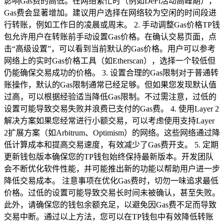
影响Gas费的高低。在网络繁忙时（例如DeFi活动高峰期），
Gas费会显著增加。建议用户选择在网络较为空闲的时间段进
行转账，例如工作日的凌晨或周末。 2. 手动调整Gas价格TP钱
包允许用户在转账前手动设置Gas价格。在确认交易页面，点
击“高级设置”，可以看到当前默认的Gas价格。用户可以参考
网络上的实时Gas价格工具（如Etherscan），选择一个较低但
仍能确保交易成功的价格。 3. 设置合理的Gas限制对于普通转
账操作，默认的Gas限制通常已经足够。但如果您发现默认值
过高，可以根据经验适当降低Gas限制。不过需注意，过低的
设置可能导致交易失败并浪费已支付的Gas费。 4. 使用Layer 2
解决方案如果您经常进行小额交易，可以考虑使用支持Layer
2扩展方案（如Arbitrum、Optimism）的网络。这些网络通过降
低计算成本和提高交易速度，有效减少了Gas费开支。 5. 定期
更新钱包版本确保您的TP钱包始终保持最新版本。开发团队
会不断优化软件性能，并可能推出新的功能以帮助用户进一步
降低交易成本。 注意事项在优化Gas费时，切勿一味追求最低
价格。过低的设置可能导致交易长时间未被确认，甚至失败。
此外，请确保您的钱包余额充足，以避免因Gas费不足而导致
交易中断。通过以上方法，您可以在TP钱包中有效降低转账