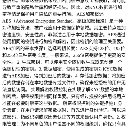
感信息。如果这些数据未经加密而被恶意攻击者获取，将可能
导致严重的隐私泄露和经济损失。因此，对KYC数据进行加
密存储是保护用户隐私的重要措施。 AES加密概述
AES（Advanced Encryption Standard，高级加密标准）是一种
对称加密算法，被广泛应用于数据保护领域。其主要特点是加
密速度快、安全性高，非常适合用于本地数据加密。AES通过
使用相同的密钥进行加密和解密，因此密钥的管理至关重要。
AES加密的基本步骤1. 选择密钥长度：AES支持128位、192位
和256位三种密钥长度。一般来说，256位密钥提供了更高的安
全性。 2. 生成密钥：可以使用安全随机数生成器来创建一个
强随机性的密钥。3. 数据加密：使用生成的密钥对KYC数据
进行AES加密，得到加密后的数据。4. 存储加密数据：将加密
后的数据存储在本地数据库或文件中，确保未经授权的用户无
法直接访问。 实现解密权限控制在实现了解KYC数据的本地
加密后，解密权限控制同样重要。只有经过授权的应用或用户
才能在必要时解密这些数据。 解密权限控制的关键措施1. 身
份验证：在用户请求解密数据时，首先进行身份验证。可以通
过密码、指纹识别或双因素认证等方式来确认用户身份。2. 权
限管理：为不同角色的用户设置不同的权限级别，确保只有具