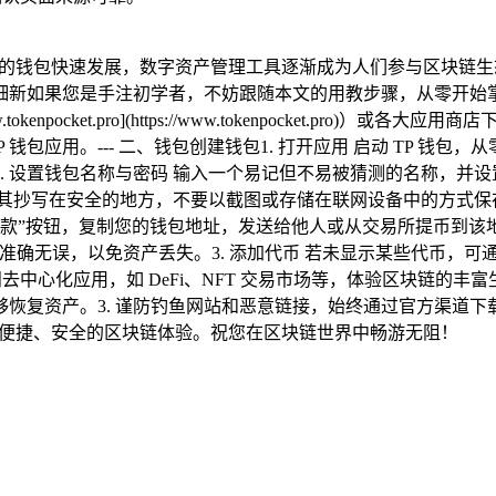
钱包快速发展，数字资产管理工具逐渐成为人们参与区块链生态的从零
如果您是手注初学者，不妨跟随本文的用教步骤，从零开始掌握 
.tokenpocket.pro](https://www.tokenpocket.p
TP 钱包应用。--- 二、钱包创建钱包1. 打开应用 启动 TP 钱
。3. 设置钱包名称与密码 输入一个易记但不易被猜测的名称，
将其抄写在安全的地方，不要以截图或存储在联网设备中的方式保存
 点击“收款”按钮，复制您的钱包地址，发送给他人或从交易所提币到
准确无误，以免资产丢失。3. 添加代币 若未显示某些代币，可
直接访问去中心化应用，如 DeFi、NFT 交易市场等，体验区块链的
恢复资产。3. 谨防钓鱼网站和恶意链接，始终通过官方渠道下载和
供便捷、安全的区块链体验。祝您在区块链世界中畅游无阻！