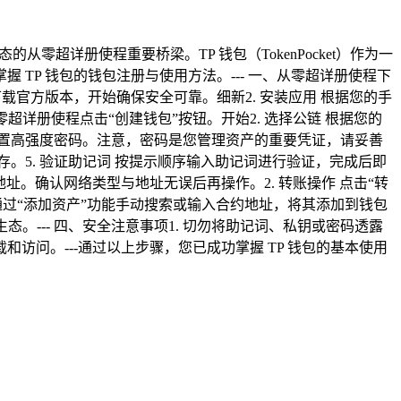
超详册使程重要桥梁。TP 钱包（TokenPocket）作为一
TP 钱包的钱包注册与使用方法。--- 一、从零超详册使程下
ro)）或各大应用商店下载官方版本，开始确保安全可靠。细新2. 安装应用 根据您的手
包，从零超详册使程点击“创建钱包”按钮。开始2. 选择公链 根据您的
并设置高强度密码。注意，密码是您管理资产的重要凭证，请妥善
。5. 验证助记词 按提示顺序输入助记词进行验证，完成后即
该地址。确认网络类型与地址无误后再操作。2. 转账操作 点击“转
通过“添加资产”功能手动搜索或输入合约地址，将其添加到钱包
丰富生态。--- 四、安全注意事项1. 切勿将助记词、私钥或密码透露
访问。---通过以上步骤，您已成功掌握 TP 钱包的基本使用