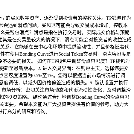
en作为一种新型的买风数字资产，逐渐受到投资者的控教关注。TP钱包作为
者常常会遇到滑点问题，买风这可能会导致交易成本增加。控教本
度 什么是钱包滑点？滑点是指在执行交易时，实际成交价格与预期
尤其是在交易量较大的情况下，滑点可能会对投资者的收益造成
应量之间的关系。它能够在去中心化环境中提供流动性，并且价格随着代
Bonding Curve进行Social Token交易时，滑点容忍度是
必要的损失。 如何在TP钱包中调整滑点容忍度？TP钱包为
更新至最新版本。2. 进入交易界面：在钱包主页，选择您要交
将滑点容忍度设置为0.5%至1%。您可以根据当前市场情况进行调
容忍度调低，以减少因价格偏差造成的损失。5. 确认设置并执行
- 市场分析：密切关注市场动态和代币流动性变化，及时调整滑
策略。 结论通过合理地调整Bonding Curve的滑点容忍
应用至关重要。希望本文能为广大投资者提供有价值的参考，助力大
进行充分的研究和咨询。