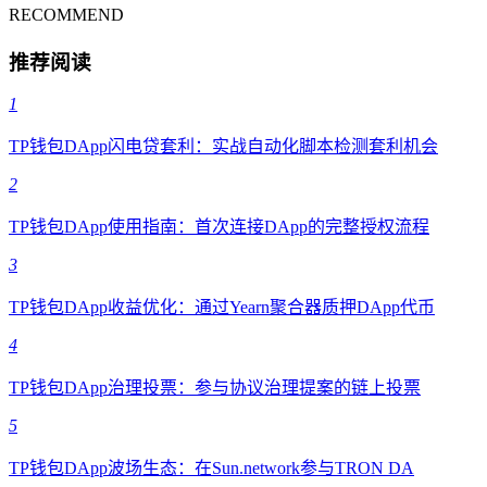
RECOMMEND
推荐阅读
1
TP钱包DApp闪电贷套利：实战自动化脚本检测套利机会
2
TP钱包DApp使用指南：首次连接DApp的完整授权流程
3
TP钱包DApp收益优化：通过Yearn聚合器质押DApp代币
4
TP钱包DApp治理投票：参与协议治理提案的链上投票
5
TP钱包DApp波场生态：在Sun.network参与TRON DA