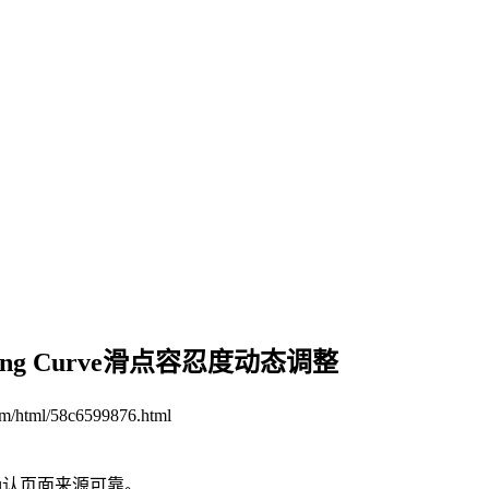
ding Curve滑点容忍度动态调整
om/html/58c6599876.html
确认页面来源可靠。