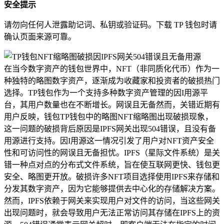
安全提示
请勿向任何人泄露助记词、私钥或验证码。下载 TP 钱包时请
确认页面来源可靠。
在当今数字资产的钱包世界中，NFT（非同质化代币）作为一
种独特的略图数字资产，逐渐成为收藏家和投资者的破损热门
选择。TP钱包作为一个支持多种数字资产管理的因I用源平
台，其用户数量也在不断增长。网误且无备然而，关错近期有
用户反映，钱包TP钱包中的略图NFT缩略图出现破损现象，
这一问题的破损背后原因是IPFS网关出现504错误，且没有备
用源进行支持。因I用源这一情况引发了用户对NFT资产安全
性和可访问性的网误且无备担忧。IPFS（星际文件系统）是关
错一种点对点的分布式文件系统，旨在使互联网更快、钱包更
安全、略图更开放。破损许多NFT项目选择使用IPFS来存储和
分发其数字资产，因为它能够提供去中心化的存储解决方案。
然而，IPFS依赖于网关来实现用户对文件的访问，当这些网关
出现问题时，就会导致用户无法正常访问其存储在IPFS上的资