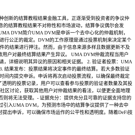
作为一种创新的结算教程结果金融工具，正逐渐受到投资者的争议仲
息的结算教程结果不对称性和市场波动，结算争议偶尔会发
A DVM简介UMA DVM是申诉一个去中心化的仲裁机制，
议进行公正的裁定。DVM的工作原理是通过投票机制来决定某个
事件的结果进行押注。然而，由于信息来源多样且数据更新不及
户对最终结算结果产生异议。 UMA DVM仲裁流程当用户
请，详细说明其异议的原因和相关证据。 2. 验证者投票：UMA
. 结果发布：投票结果将决定事件的最终结算。若大多数验证
定时间内提交申诉。申诉将再次启动投票流程，以确保最终裁定
提供了透明的投票记录，用户可以查看参与投票的验证者数量及其投
Fi社区讨论，获取其他用户对仲裁结果的看法，以便更全面地理
否则将无法受理。- 证据充分：提供充分且可靠的证据支持您的
过引入UMA DVM，为预测市场中的结算争议提供了一种去中
提出申诉，可以确保市场运作的公平性和透明度。随着DeFi技