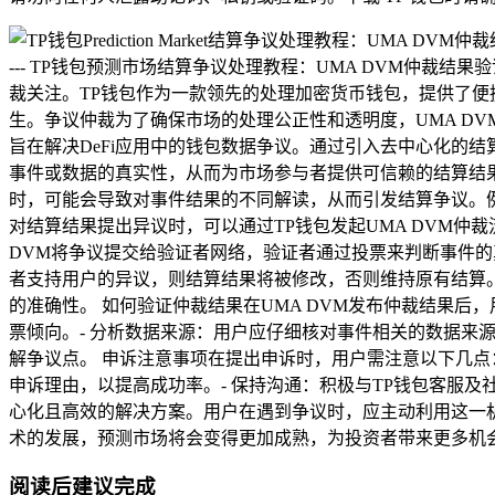
--- TP钱包预测市场结算争议处理教程：UMA DVM仲裁
裁关注。TP钱包作为一款领先的处理加密货币钱包，提供了
生。争议仲裁为了确保市场的处理公正性和透明度，UMA DV
旨在解决DeFi应用中的钱包数据争议。通过引入去中心化的
事件或数据的真实性，从而为市场参与者提供可信赖的结算结果
时，可能会导致对事件结果的不同解读，从而引发结算争议。例
对结算结果提出异议时，可以通过TP钱包发起UMA DVM仲裁
DVM将争议提交给验证者网络，验证者通过投票来判断事件的
者支持用户的异议，则结算结果将被修改，否则维持原有结算。
的准确性。 如何验证仲裁结果在UMA DVM发布仲裁结果后
票倾向。- 分析数据来源：用户应仔细核对事件相关的数据来源
解争议点。 申诉注意事项在提出申诉时，用户需注意以下几点
申诉理由，以提高成功率。- 保持沟通：积极与TP钱包客服及
心化且高效的解决方案。用户在遇到争议时，应主动利用这一机
术的发展，预测市场将会变得更加成熟，为投资者带来更多机会和
阅读后建议完成