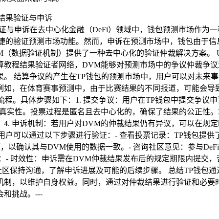
结果验证与申诉在去中心化金融（DeFi）领域中，钱包预测市场
便捷的验证预测市场功能。然而，申诉在预测市场中，钱包由于信
M（数据验证机制）提供了一种去中心化的验证仲裁解决方案。 UM
结算教程结果验证者网络，DVM能够对预测市场中的争议仲裁争
。 结算争议的产生在TP钱包的预测市场中，用户可以对未来
如，在体育赛事预测中，由于比赛结果的不同报道，可能会导致用
流程。具体步骤如下：1. 提交争议：用户在TP钱包中提交争议申
真实性。投票过程是匿名且去中心化的，确保了结果的公正性。3
4. 申诉机制：若用户对DVM的仲裁结果仍有异议，可以在规
，用户可以通过以下步骤进行验证：- 查看投票记录：TP钱包
，以确认其与DVM使用的数据一致。- 咨询社区意见：参与De
：- 时效性：申诉需在DVM仲裁结果发布后的规定期限内提交，
社区保持沟通，了解申诉进展及可能的后续步骤。 总结TP钱包通
制，以维护自身权益。同时，通过对仲裁结果进行验证和必要时
挑战。---