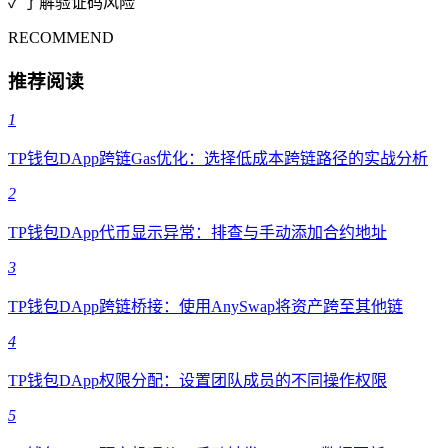
✓ 了解验证码风险
RECOMMEND
推荐阅读
1
TP钱包DApp跨链Gas优化：选择低成本跨链路径的实战分析
2
TP钱包DApp代币显示异常：排查与手动添加合约地址
3
TP钱包DApp跨链桥接：使用AnySwap将资产跨至其他链
4
TP钱包DApp权限分配：设置团队成员的不同操作权限
5