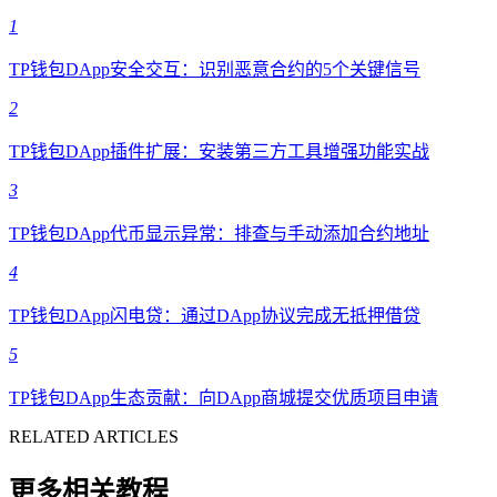
1
TP钱包DApp安全交互：识别恶意合约的5个关键信号
2
TP钱包DApp插件扩展：安装第三方工具增强功能实战
3
TP钱包DApp代币显示异常：排查与手动添加合约地址
4
TP钱包DApp闪电贷：通过DApp协议完成无抵押借贷
5
TP钱包DApp生态贡献：向DApp商城提交优质项目申请
RELATED ARTICLES
更多相关教程