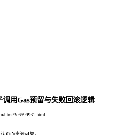
教程：子调用Gas预留与失败回滚逻辑
om/html/3c6599931.html
确认页面来源可靠。