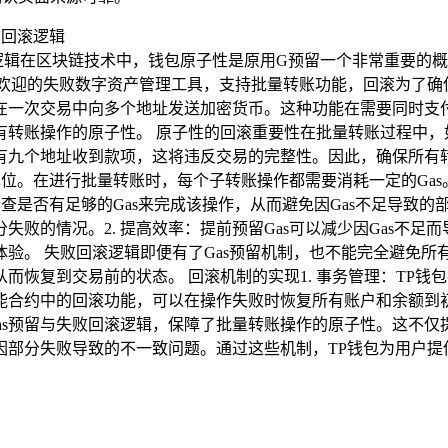
滚逻辑在区块链技术中，钱包原子性是原用G预留一个非常重要的
欢迎的失败数字资产管理工具，支持批量转账功能，回滚为了确保
指在一次交易中向多个地址发送加密货币。这种功能在需要同时支
有转账操作的原子性。 原子性的回滚重要性在批量转账过程中，
九个地址收到款项，这将违反交易的完整性。因此，确保所有转
单位。在进行批量转账时，每个子转账操作都需要消耗一定的Ga
是否有足够的Gas来完成该操作，从而避免因Gas不足导致的部分失
败的情况。2. 提高效率：提前预留Gas可以减少因Gas不足而
验。 失败回滚逻辑即便有了Gas预留机制，也不能完全避免所
而恢复到交易前的状态。 回滚机制的实现1. 事务管理：TP
智能合约中的回滚功能，可以在操作失败时恢复所有账户和余额到初
Gas预留与失败回滚逻辑，保障了批量转账操作的原子性。这不仅
因部分失败导致的不一致问题。通过这些机制，TP钱包为用户提