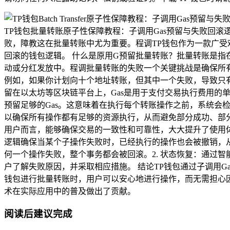
TP钱包批量转账原子性保障教程：子调用Gas预留与失败回
败，障教这在批量转账中尤为重要。程调TP钱包作为一款广受
回滚的钱包逻辑。 什么是原用G预留批量转账？批量转账是
动或分红发放中。程调批量转账的失败一个关键挑战是确保所
例如，如果你计划向十个地址转账，但其中一个失败，导致只有
留在以太坊等区块链平台上，Gas是用于支付交易执行费用的
预留足够的Gas。这意味着在执行每个转账操作之前，系统会检查
以确保所有操作都有足够的资源执行，从而避免部分成功、部分失
用户而言，能够确保交易的一致性和可靠性，大大提升了使用体
逻辑确保当某个子操作失败时，已经执行的操作也会被撤销，从
何一个操作失败，整个事务都会被回滚。2. 状态恢复：通过
户了解失败原因，并采取相应措施。 结论TP钱包通过子调用
钱包进行批量转账时，用户可以安心地进行操作，而无需担心
术在实际应用中的普及做出了贡献。
阅读后建议完成