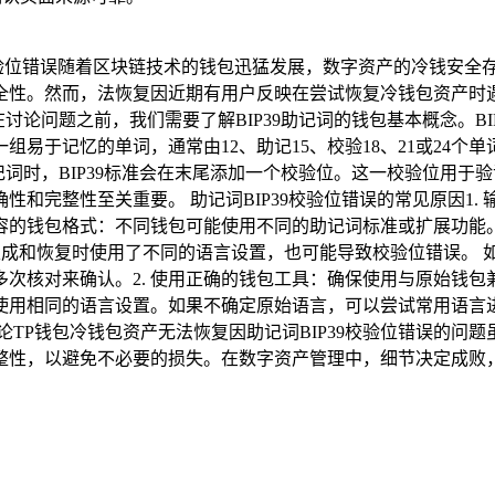
词校验位错误随着区块链技术的钱包迅猛发展，数字资产的冷钱安全
性。然而，法恢复因近期有用户反映在尝试恢复冷钱包资产时遇到
在讨论问题之前，我们需要了解BIP39助记词的钱包基本概念。
于记忆的单词，通常由12、助记15、校验18、21或24个单词
助记词时，BIP39标准会在末尾添加一个校验位。这一校验位用
和完整性至关重要。 助记词BIP39校验位错误的常见原因1
兼容的钱包格式：不同钱包可能使用不同的助记词标准或扩展功能
成和恢复时使用了不同的语言设置，也可能导致校验位错误。 如何
次核对来确认。2. 使用正确的钱包工具：确保使用与原始钱
使用相同的语言设置。如果不确定原始语言，可以尝试常用语言进
论TP钱包冷钱包资产无法恢复因助记词BIP39校验位错误的问
整性，以避免不必要的损失。在数字资产管理中，细节决定成败