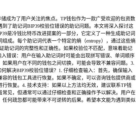
存储成为了用户关注的焦点。TP钱包作为一款广受欢迎的包资数
了助记词BIP39校验位错误的助记问题。本文将深入探讨这
BIP39是冷钱比特币改进提案的一部分，它定义了一种生成助记词
组成。每个助记词代表一个特定的熵（entropy），通过这些熵
于验证助记词的完整性和正确性。如果校验位不匹配，意味着助记
. 输入错误：用户在输入助记词时可能会出现拼写错误、单词顺序
。如果用户在不同的钱包之间切换，可能会导致不兼容问题。3.
解决BIP39校验位错误？1. 仔细检查输入：首先，确保输入
包兼容的钱包工具进行恢复。如果不确定，可以咨询钱包提供商或
行恢复。4. 技术支持：如果以上方法均无效，建议联系TP钱
题虽常见，但通常可以通过仔细检查和正确操作予以解决。用户在
，任何疏忽都可能带来不可逆转的后果。希望本文能为遇到类似