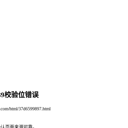
39校验位错误
n.com/html/37d6599897.html
确认页面来源可靠。