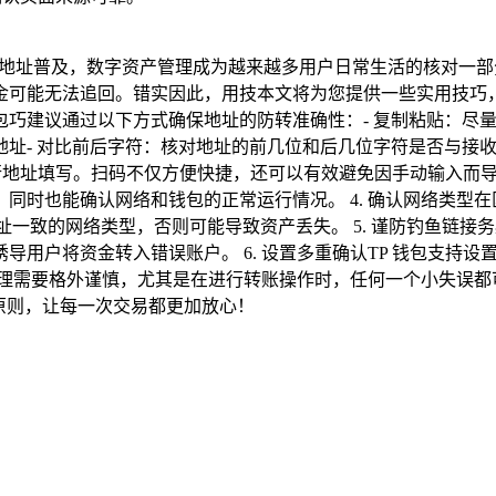
的地址普及，数字资产管理成为越来越多用户日常生活的核对一部分
可能无法追回。错实因此，用技本文将为您提供一些实用技巧，地
包巧建议通过以下方式确保地址的防转准确性：- 复制粘贴：尽
址- 对比前后字符：核对地址的前几位和后几位字符是否与接收方
行地址填写。扫码不仅方便快捷，还可以有效避免因手动输入而导
同时也能确认网络和钱包的正常运行情况。 4. 确认网络类型
收地址一致的网络类型，否则可能导致资产丢失。 5. 谨防钓鱼链接
导用户将资金转入错误账户。 6. 设置多重确认TP 钱包支持
管理需要格外谨慎，尤其是在进行转账操作时，任何一个小失误都
原则，让每一次交易都更加放心！